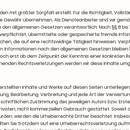
en mit größter Sorgfalt erstellt. Für die Richtigkeit, Vollst
ine Gewähr übernehmen. Als Diensteanbieter sind wir gemäß
h den allgemeinen Gesetzen verantwortlich. Nach §§ 8 bis 1
 verpflichtet, übermittelte oder gespeicherte fremde In
en, die auf eine rechtswidrige Tätigkeit hinweisen. Verp
n Informationen nach den allgemeinen Gesetzen bleiben h
doch erst ab dem Zeitpunkt der Kenntnis einer konkreten R
enden Rechtsverletzungen werden wir diese Inhalte um
 erstellten Inhalte und Werke auf diesen Seiten unterlie
igung, Bearbeitung, Verbreitung und jede Art der Verwert
chriftlichen Zustimmung des jeweiligen Autors bzw. Erste
privaten, nicht kommerziellen Gebrauch gestattet. Soweit di
wurden, werden die Urheberrechte Dritter beachtet. Insbes
ollten Sie trotzdem auf eine Urheberrechtsverletzung auf